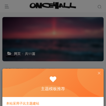
网页
共11篇
排序
更新
浏览
点赞
评论
Vibe Vibe 人人可做AI创造
主题模板推荐
3个月前
13
本站采用子比主题建站