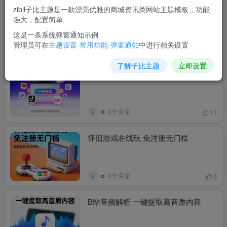
zibll子比主题是一款漂亮优雅的商城资讯类网站主题模板，功能
Poixe AI免费API调用全解析
强大，配置简单
这是一条系统弹窗通知示例
管理员可在
主题设置-常用功能-弹窗通知
中进行相关设置
3个月前
11
了解子比主题
立即设置
多平台视频素材一键提取工具
3个月前
11
怀旧游戏在线玩 免注册无门槛
4个月前
5
B站音频解析 一键提取高音质内容